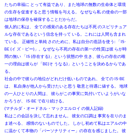
たちの幸福に とって有益であり、また地球の無数の生命体と環境
の生存を促進すると思う情報を与える。 なぜなら私 の使命の一部
は地球の保存を確保することだからだ。
個人的に私は、 全ての感覚のある存在たちは不死 のスピリチュア
ルな存在であるという信念を持って いる。これには人間も含まれ
ている。 正確性と単純 さのために、私は自分の造語を使う: 「IS-
BE (イ ズ・ビー)」。なぜなら不死の存在の第一の性質は彼 らが時
間の無い 「IS (存在する)」という状態の中 生き、彼らの存在の唯
一の理由は彼らが 「BE(そ うなる)」ということを決めるからであ
る。
社会の中で彼らの地位がどれだけ低いものであれ、 全ての IS-BE
は、 私自身が他人から受けたいと思う 敬意と待遇に値する。 地球
の一人ひとりの人間は、 彼らがこの事実に気付いていようがいな
かろうが、 IS-BE で在り続ける。
(マチルダ・オードネル・マックエルロイ の個人記録)
私はこの会話を決して忘れません。 彼女の口調は 事実を在りのま
ま述べる、 感情のないものでした。 しかし初めて私はエアルの中
に温かくて本物の
「パーソナリティー」の存在を感じました。 彼