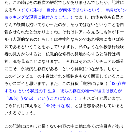
た。この時はその程度の解釈でしかありませんでしたが、記述に
ある※（
すぐ に私は「自分」が肉体ではないという、 単純だが シ
ョッキングな現実に気付きました。）
つまり、肉体も魂も自己と
なんの疑問も抱いてなかったのが、そうではないということを自
覚させられたと分かりますね。それはレアルを見るにも体がドー
ル（人形的なもの）もしくは生物的なものであれ極端に表せば外
装であるということを示していますね、私のような仏教修行経験
者の見方からすると「仏教的な修行の見地からすると修行は精
神、魂を見ることになります。」
それはそのスピリチュアル部分
にこそ、永続的な存在がある、という解釈につながる。しかし、
このインタビューの中身はそれを曖昧さもなく断言しているとこ
ろがスゴイと思います。また、この解釈「厳密には※（
「IS (存在
する)」という状態の中 生き、彼らの存在の唯一の理由は彼らが
「BE(そ うなる)」ということになる。）」
もスゴイと思います。
さらに付け加えると
「BE(そ うなる)」
とは意志を現わしていると
いえるでしょう。
この記述にはさほど長くない内容の中に他に多くの注目点があり