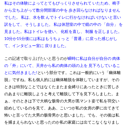
私はその体験によってとてもびっくりさせられて いたため、椅子
から立ち上がって数分間部屋の中を 歩き回らなければなりません
でした。 私は、水を飲 んでトイレに行かなければいけないと言い
訳をして、 そうしました。 私は休憩室の中で鏡の中の 「自分」 を
見ました。私はトイレを使い、 化粧を直し、 制服 を正しました。
10分か15分後には私はもうちょっ と「普通」に戻った感じがし
て、インタビュー室に 戻りました。
この記述で取り上げたいと思うのが
瞬時に私は自分が自分の 肉体
の「外」にいて、天井から私の肉体の頭の上を 見下ろしているこ
とに気付きました!
という部分です。これは一般的にいう「幽体離
脱」ですね。私も個人的には幽体離脱を体験していますが、その
ときは特別なことではなくたまたま金縛りにあったときに苦しさ
のあまりに離脱しようと考えて離脱して下を見下ろしました。ま
ぁ、そのときは下で大柄な骸骨の大男が黒マント姿で私を羽交い
絞めしているのを見て、ああ、こいつが私の女房の夢に出てきて
怖いと言ってた大男の骸骨男かと思いました。でも、その後は私
を捕まえられないと思ったのか私の家庭には出てこなくなりまし