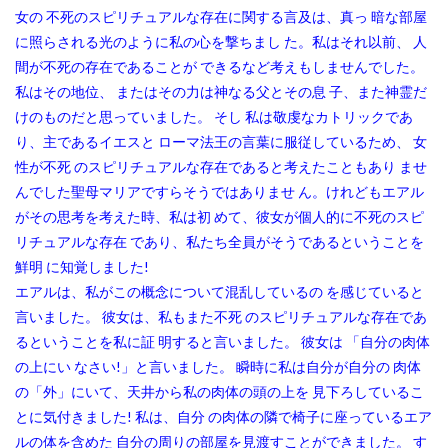
女の 不死のスピリチュアルな存在に関する言及は、真っ 暗な部屋
に照らされる光のように私の心を撃ちまし た。私はそれ以前、 人
間が不死の存在であることが できるなど考えもしませんでした。
私はその地位、 またはその力は神なる父とその息 子、また神霊だ
けのものだと思っていました。 そし 私は敬虔なカトリックであ
り、主であるイエスと ローマ法王の言葉に服従しているため、 女
性が不死 のスピリチュアルな存在であると考えたこともあり ませ
んでした聖母マリアですらそうではありませ ん。けれどもエアル
がその思考を考えた時、私は初 めて、彼女が個人的に不死のスピ
リチュアルな存在 であり、私たち全員がそうであるということを
鮮明 に知覚しました!
エアルは、私がこの概念について混乱しているの を感じていると
言いました。 彼女は、私もまた不死 のスピリチュアルな存在であ
るということを私に証 明すると言いました。 彼女は 「自分の肉体
の上にい なさい!」と言いました。 瞬時に私は自分が自分の 肉体
の「外」にいて、天井から私の肉体の頭の上を 見下ろしているこ
とに気付きました! 私は、自分 の肉体の隣で椅子に座っているエア
ルの体を含めた 自分の周りの部屋を見渡すことができました。 す