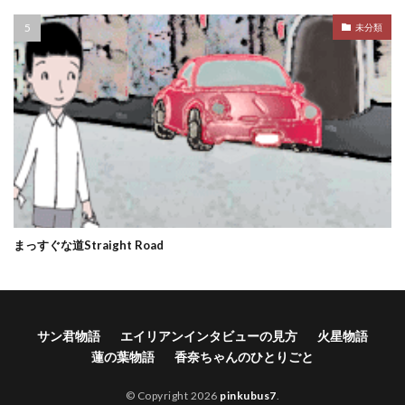
未分類
まっすぐな道Straight Road
サン君物語
エイリアンインタビューの見方
火星物語
蓮の葉物語
香奈ちゃんのひとりごと
© Copyright 2026
pinkubus7
.