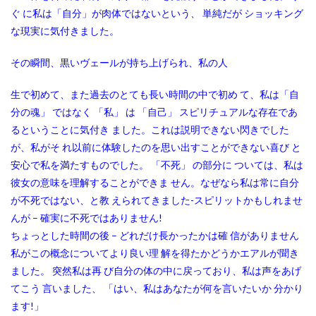
ぐ に私は「自分」が肉体ではないという、 単純だが ショッキング
な現実に気付きました。
その瞬間、黒いヴェールが持ち上げられ、私の人
生で初めて、また過去のとても長い時間の中で初め て、私は「自
分の魂」 ではなく 「私」 は 「自己」 スピリチュアルな存在であ
るということに気付き ました。これは説明できない閃きでした
が、私がそ れ以前に体験したのを思い出すことができない喜び と
安心で私を満たすものでした。 「不死」 の部分に ついては、私は
彼女の意味を理解することができま せん。なぜなら私は常に自分
が不死ではない、と教 えられてきました-スピリットかもしれませ
んが – 確実に不死ではありません!
ちょっとした時間の後 – どれだけ長かったかは確 信がありません
私がこの概念についてより良い理 解を得たかどうかエアルが聞き
ました。 突然私は再 び自分の体の中に戻っており、私は声をあげ
てこう 言いました、 「はい、私はあなたが何を言いたいか 分かり
ます!」