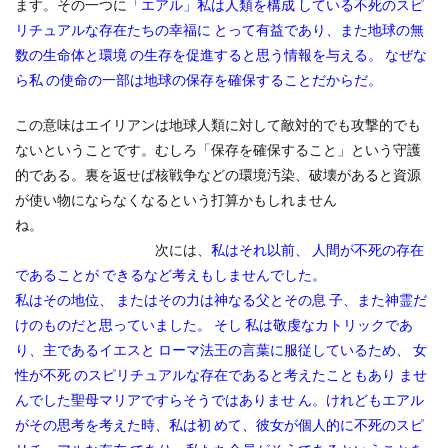
ます。その一つに
「エアル」私は人類を構成 している不死のスピ
リチュアルな存在たちの幸福に とって有益であり、また地球の無
数の生命体と環境 の生存を促進すると思う情報を与える。 なぜな
ら私 の使命の一部は地球の保存を確保することだからだ。
この意味はエイリアンは地球人類に対して敵対的でも攻撃的でも
ないということです。むしろ「保存を確保すること」という守護
的である。裏を返せば核戦争などの環境汚染、破壊があると資源
が使い物にならなくなるという打算かもしれません
ね。
次には、
私はそれ以前、 人間が不死の存在
であることが できるなど考えもしませんでした。
私はその地位、 またはその力は神なる父とその息 子、また神霊だ
けのものだと思っていました。 そし 私は敬虔なカトリックであ
り、主であるイエスと ローマ法王の言葉に服従しているため、 女
性が不死 のスピリチュアルな存在であると考えたこともあり ませ
んでした聖母マリアですらそうではありませ ん。けれどもエアル
がその思考を考えた時、私は初 めて、彼女が個人的に不死のスピ